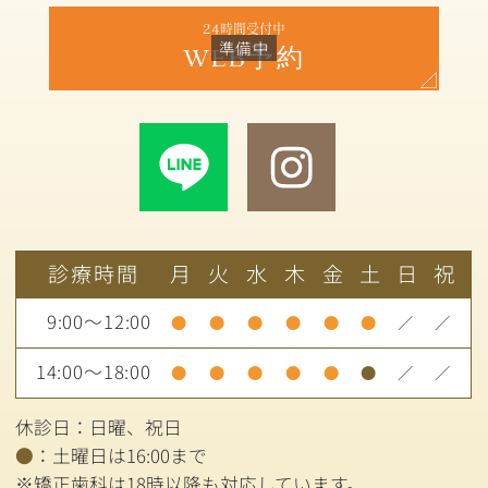
24時間受付中
WEB予約
診療時間
月
火
水
木
金
土
日
祝
9:00～12:00
●
●
●
●
●
●
／
／
14:00～18:00
●
●
●
●
●
●
／
／
休診日：日曜、祝日
●
：土曜日は16:00まで
※矯正歯科は18時以降も対応しています。