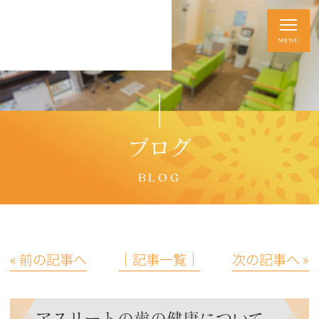
ブログ
BLOG
« 前の記事へ
│記事一覧│
次の記事へ »
アスリートの歯の健康について