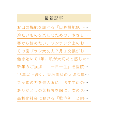
最新記事
お口の機能を調べる「口腔機能低下症検査」をご存じですか？
冷たいものを楽しむための、やさしい知覚過敏ケア
春から始めたい、ワンランク上のお口のケア
その歯ブラシ大丈夫？月１交換がおすすめの理由
働き始めて1年、私が大切だと感じた「お口の機能」
新年のご挨拶 「一日一生」を医院の合言葉に
15年以上続く、香坂歯科の大切な年末行事
フッ素の力を最大限に！おすすめの磨き方「イエテボリ法」
ありがとうの気持ちを胸に、次のステージへ
高齢化社会における「難症例」と向き合って