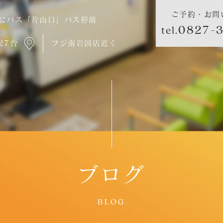
ご予約・お問
にバス「片山口」バス停前
0827-3
tel.
27台
フジ南岩国店近く
ブログ
BLOG