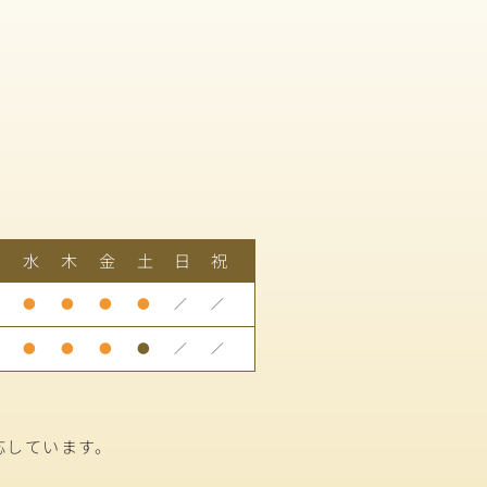
火
水
木
金
土
日
祝
●
●
●
●
／
／
●
●
●
●
／
／
応しています。