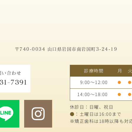
〒740-0034 山口県岩国市南岩国町3-24-19
診療時間
月
問い合わせ
31-7391
9:00～12:00
●
●
14:00～18:00
●
●
休診日：日曜、祝日
●
：土曜日は16:00まで
※矯正歯科は18時以降も対