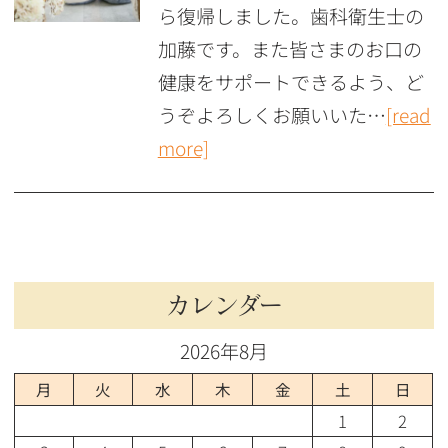
ら復帰しました。歯科衛生士の
加藤です。また皆さまのお口の
健康をサポートできるよう、ど
うぞよろしくお願いいた…
[read
more]
カレンダー
2026年8月
月
火
水
木
金
土
日
1
2