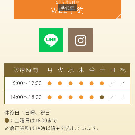
24時間受付中
WEB予約
診療時間
月
火
水
木
金
土
日
祝
9:00～12:00
●
●
●
●
●
●
／
／
14:00～18:00
●
●
●
●
●
●
／
／
休診日：日曜、祝日
●
：土曜日は16:00まで
※矯正歯科は18時以降も対応しています。