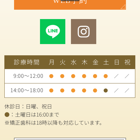
WEB予約
診療時間
月
火
水
木
金
土
日
祝
9:00～12:00
●
●
●
●
●
●
／
／
14:00～18:00
●
●
●
●
●
●
／
／
休診日：日曜、祝日
●
：土曜日は16:00まで
※矯正歯科は18時以降も対応しています。