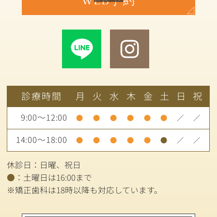
WEB予約
診療時間
月
火
水
木
金
土
日
祝
9:00～12:00
●
●
●
●
●
●
／
／
14:00～18:00
●
●
●
●
●
●
／
／
休診日：日曜、祝日
●
：土曜日は16:00まで
※矯正歯科は18時以降も対応しています。