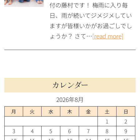
付の藤村です！ 梅雨に入り毎
日、雨が続いてジメジメしてい
ますが皆様いかがお過ごしでし
ょうか？ さて…
[read more]
カレンダー
2026年8月
月
火
水
木
金
土
日
1
2
3
4
5
6
7
8
9