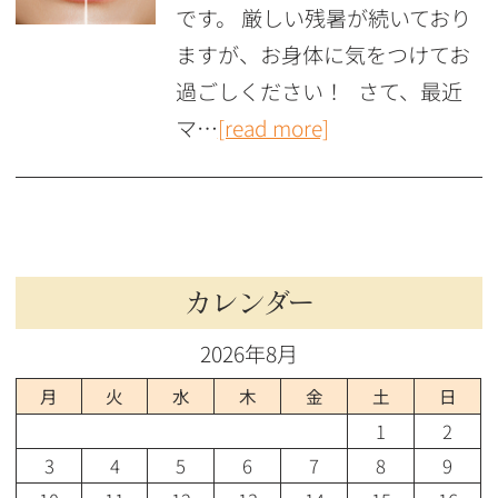
です。 厳しい残暑が続いており
ますが、お身体に気をつけてお
過ごしください！ さて、最近
マ…
[read more]
カレンダー
2026年8月
月
火
水
木
金
土
日
1
2
3
4
5
6
7
8
9