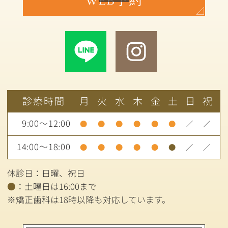
WEB予約
診療時間
月
火
水
木
金
土
日
祝
9:00～12:00
●
●
●
●
●
●
／
／
14:00～18:00
●
●
●
●
●
●
／
／
休診日：日曜、祝日
●
：土曜日は16:00まで
※矯正歯科は18時以降も対応しています。