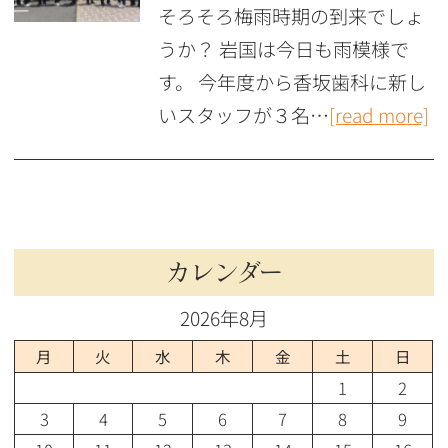
そろそろ梅雨時期の到来でしょ
うか？ 岩国は今日も雨模様で
す。 今年度から香坂歯科に新し
いスタッフが３名…
[read more]
カレンダー
2026年8月
月
火
水
木
金
土
日
1
2
3
4
5
6
7
8
9