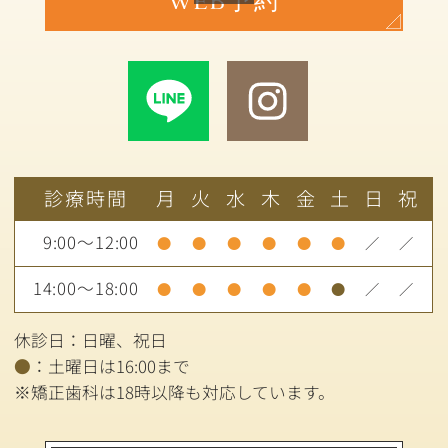
WEB予約
診療時間
月
火
水
木
金
土
日
祝
9:00～12:00
●
●
●
●
●
●
／
／
14:00～18:00
●
●
●
●
●
●
／
／
休診日：日曜、祝日
●
：土曜日は16:00まで
※矯正歯科は18時以降も対応しています。