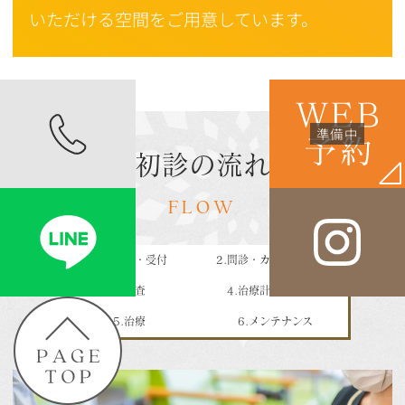
いただける空間をご用意しています。
初診の流れ
FLOW
1.ご来院・受付
2.問診・カウンセリング
3.検査
4.治療計画のご提案
5.治療
6.メンテナンス