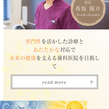
院長
香坂 陽介
Yosuke Kosaka
専門性
を活かした診療と
あたたかな
対応で
未来の健康
を支える歯科医院を目指し
て
read more