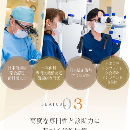
日本口腔
日本歯周病
日本歯科
インプラント
日本矯正歯科
学会認定
専門医機構認定
学会認定
学会認定医
インプラント
歯科衛生士
歯周病専門医
専修医
03
FEATURE
高度な専門性と診断力に