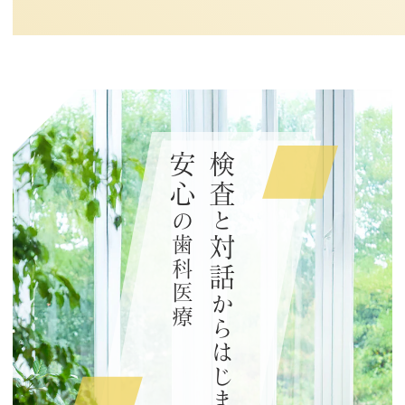
安心
検査
の歯科医療
と
対話
からはじまる