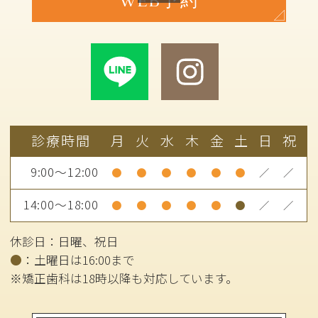
WEB予約
診療時間
月
火
水
木
金
土
日
祝
9:00～12:00
●
●
●
●
●
●
／
／
14:00～18:00
●
●
●
●
●
●
／
／
休診日：日曜、祝日
●
：土曜日は16:00まで
※矯正歯科は18時以降も対応しています。