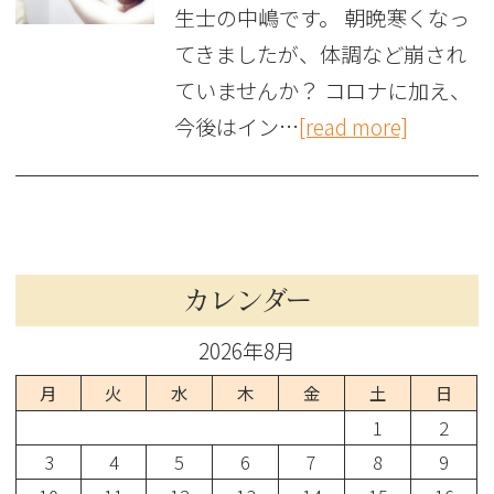
生士の中嶋です。 朝晩寒くなっ
てきましたが、体調など崩され
ていませんか？ コロナに加え、
今後はイン…
[read more]
カレンダー
2026年8月
月
火
水
木
金
土
日
1
2
3
4
5
6
7
8
9